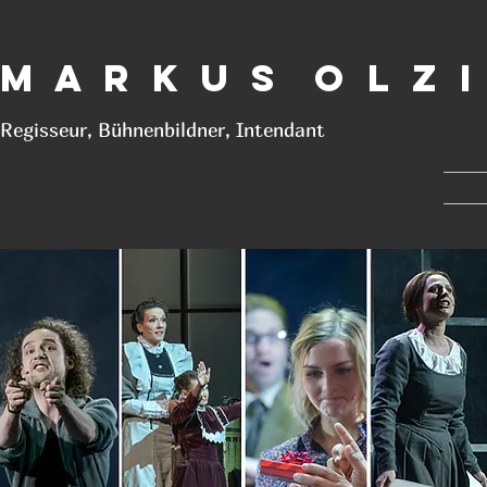
M a r k u s O l z i
Regisseur, Bühnenbildner, Intendant