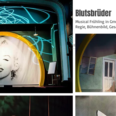
Blutsbrüder
 O l z i n g e r
Musical Frühling in G
Regie, Bühnenbild, Ge
dant
Startseite
Produktionen