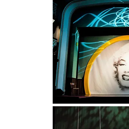
M a r k u s
Regisseur, Bühnenbildner, Inten