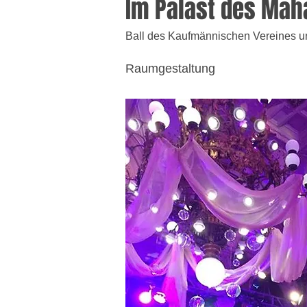
Im Palast des Ma
Ball des Kaufmännischen Vereines 
M a r k u s
Raumgestaltung
Regisseur, Bühnenbildner, Inten